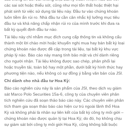
các sai sót hoặc thiếu sót, cũng như mọi tổn thất hoặc thiệt hại
phát sinh từ việc sử dụng tài liệu này. Đầu tư vào chứng khoán
luôn tiềm ẩn rủi ro. Nhà đầu tư cần cân nhắc kỹ lưỡng mục tiêu
đầu tư và khả năng chấp nhận rủi ro của mình trước khi đưa ra
bất kỳ quyết định đầu tư nào.
Tài liệu này chỉ nhằm mục đích cung cấp thông tin và không cấu
thành một lời chào mời hoặc khuyến nghị mua hay bán bất kỳ loại
chứng khoán nào được đề cập trong tài liệu, tại bất kỳ khu vực
pháp lý nào. Báo cáo này mang tính bảo mật và chỉ dành riêng
cho người nhận. Tài liệu không được sao chép, phân phối lại
hoặc truyền tải, toàn bộ hay một phần, dưới bất kỳ hình thức hay
phương tiện nào, nếu không có sự đồng ý bằng văn bản của JSI.
Chỉ dành cho nhà đầu tư Hoa Kỳ:
Báo cáo nghiên cứu này là sản phẩm của JSI, theo dịch vụ giám
sát Marco Polo Securities 15a-6, công ty của chuyên viên phân
tích nghiên cứu đã soạn thảo báo cáo này. Các chuyên viên phân
tích tham gia soạn thảo báo cáo hiện cư trú ngoài lãnh thổ Hoa
Kỳ và không phải là nhân sự liên kết của bất kỳ công ty môi giới –
chứng khoán nào được quản lý tại Hoa Kỳ; do đó, họ không chịu
sự giám sát bởi công ty môi giới Hoa Kỳ, cũng không bắt buộc