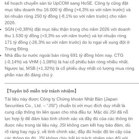
kế hoạch chuyển sàn từ UpCOM sang HoSE. Công ty cũng đặt
mục tiêu doanh thu 16.000 tỷ đồng (+4,3% so với năm trước) và
lợi nhuận ròng 250 tỷ đồng (-8,1% so với năm trước) cho năm
2026.
SGN (+0,38%) đặt mục tiêu thận trọng cho năm 2026 với doanh
thu 1.530 tỷ đồng (+3,3% so với năm trước) và lợi nhuận ròng
171 tỷ đồng (-26,3% so với năm trước) do lo ngại về xung đột ở
Trung Đông.
Nhà đầu tư nước ngoài bán ròng 691 tỷ đồng hôm nay. CTG
(-0,14%) và VHM (-1,08%) là hai cổ phiếu bán ròng nhiều nhất.
Ngược lại, MSB (+1,32%) là cổ phiếu duy nhất có lượng mua ròng
phần nào đó đáng chú ý.
———————————————————————————————
【Tuyên bố miễn trừ trách nhiệm】
Tài liệu này được Công ty Chứng khoán Nhật Bản (Japan
Securities Co., Ltd. – “JSI”) chuẩn bị với mục đích duy nhất là
cung cấp thông tin liên quan cho nhà đầu tư. Mặc dù JSI đã nỗ
lực hợp lý để đảm bảo tính chính xác và đầy đủ của các thông tin
được nêu trong tài liệu này, JSI không cam kết hay bảo đảm, dù
rõ ràng hay ngụ ý, về tính chính xác, đầy đủ hoặc độ tin cậy của
các thông tin đó. JSI không chịu bất kỳ trách nhiệm nào đối với