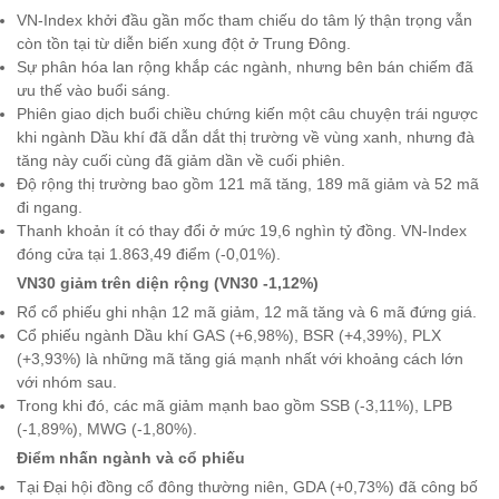
VN-Index khởi đầu gần mốc tham chiếu do tâm lý thận trọng vẫn
còn tồn tại từ diễn biến xung đột ở Trung Đông.
Sự phân hóa lan rộng khắp các ngành, nhưng bên bán chiếm đã
ưu thế vào buổi sáng.
Phiên giao dịch buổi chiều chứng kiến ​​một câu chuyện trái ngược
khi ngành Dầu khí đã dẫn dắt thị trường về vùng xanh, nhưng đà
tăng này cuối cùng đã giảm dần về cuối phiên.
Độ rộng thị trường bao gồm 121 mã tăng, 189 mã giảm và 52 mã
đi ngang.
Thanh khoản ít có thay đổi ở mức 19,6 nghìn tỷ đồng. VN-Index
đóng cửa tại 1.863,49 điểm (-0,01%).
VN30 giảm trên diện rộng (VN30 -1,12%)
Rổ cổ phiếu ghi nhận 12 mã giảm, 12 mã tăng và 6 mã đứng giá.
Cổ phiếu ngành Dầu khí GAS (+6,98%), BSR (+4,39%), PLX
(+3,93%) là những mã tăng giá mạnh nhất với khoảng cách lớn
với nhóm sau.
Trong khi đó, các mã giảm mạnh bao gồm SSB (-3,11%), LPB
(-1,89%), MWG (-1,80%).
Điểm nhấn ngành và cổ phiếu
Tại Đại hội đồng cổ đông thường niên, GDA (+0,73%) đã công bố