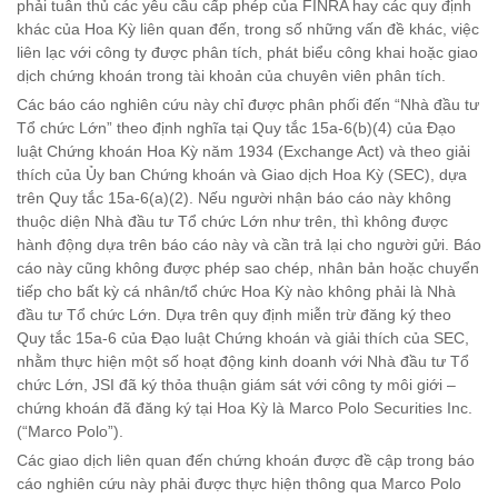
phải tuân thủ các yêu cầu cấp phép của FINRA hay các quy định
khác của Hoa Kỳ liên quan đến, trong số những vấn đề khác, việc
liên lạc với công ty được phân tích, phát biểu công khai hoặc giao
dịch chứng khoán trong tài khoản của chuyên viên phân tích.
Các báo cáo nghiên cứu này chỉ được phân phối đến “Nhà đầu tư
Tổ chức Lớn” theo định nghĩa tại Quy tắc 15a-6(b)(4) của Đạo
luật Chứng khoán Hoa Kỳ năm 1934 (Exchange Act) và theo giải
thích của Ủy ban Chứng khoán và Giao dịch Hoa Kỳ (SEC), dựa
trên Quy tắc 15a-6(a)(2). Nếu người nhận báo cáo này không
thuộc diện Nhà đầu tư Tổ chức Lớn như trên, thì không được
hành động dựa trên báo cáo này và cần trả lại cho người gửi. Báo
cáo này cũng không được phép sao chép, nhân bản hoặc chuyển
tiếp cho bất kỳ cá nhân/tổ chức Hoa Kỳ nào không phải là Nhà
đầu tư Tổ chức Lớn. Dựa trên quy định miễn trừ đăng ký theo
Quy tắc 15a-6 của Đạo luật Chứng khoán và giải thích của SEC,
nhằm thực hiện một số hoạt động kinh doanh với Nhà đầu tư Tổ
chức Lớn, JSI đã ký thỏa thuận giám sát với công ty môi giới –
chứng khoán đã đăng ký tại Hoa Kỳ là Marco Polo Securities Inc.
(“Marco Polo”).
Các giao dịch liên quan đến chứng khoán được đề cập trong báo
cáo nghiên cứu này phải được thực hiện thông qua Marco Polo