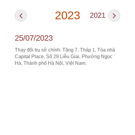
2023
2021
201
25/07/2023
10/
Thay đổi trụ sở chính: Tầng 7, Tháp 1, Tòa nhà
Chuyể
Capital Place, Số 29 Liễu Giai, Phường Ngọc
Nhật B
Hà, Thành phố Hà Nội, Việt Nam.
khoán 
(Vào n
Aizawa
khoán 
28/
Tăng v