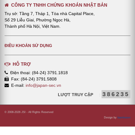
VIẾT
CÔNG TY TNHH CHỨNG KHOÁN NHẬT BẢN
Trụ sở: Tầng 7, Tháp 1, Tòa nhà Capital Place,
Số 29 Liễu Giai, Phường Ngọc Hà,
Thành phố Hà Nội, Việt Nam.
ĐIỀU KHOẢN SỬ DỤNG
HỖ TRỢ
Điện thoại: (84-24) 3791.1818
Fax: (84-24) 3791.5808
E-mail:
info@japan-sec.vn
386235
LƯỢT TRUY CẬP
:
© 2008-2026 JSI - All Rights Reserved
Design by
bamboovn