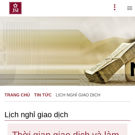
Skip
to
Primary
content
Menu
TRANG CHỦ
TIN TỨC
LỊCH NGHỈ GIAO DỊCH
Lịch nghỉ giao dịch
Thời gian giao dịch và làm