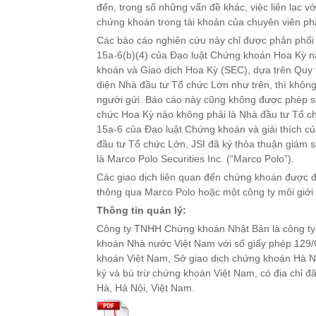
đến, trong số những vấn đề khác, việc liên lạc v
chứng khoán trong tài khoản của chuyên viên phâ
Các báo cáo nghiên cứu này chỉ được phân phối 
15a-6(b)(4) của Đạo luật Chứng khoán Hoa Kỳ n
khoán và Giao dịch Hoa Kỳ (SEC), dựa trên Quy 
diện Nhà đầu tư Tổ chức Lớn như trên, thì không
người gửi. Báo cáo này cũng không được phép sa
chức Hoa Kỳ nào không phải là Nhà đầu tư Tổ ch
15a-6 của Đạo luật Chứng khoán và giải thích c
đầu tư Tổ chức Lớn, JSI đã ký thỏa thuận giám s
là Marco Polo Securities Inc. (“Marco Polo”).
Các giao dịch liên quan đến chứng khoán được đ
thông qua Marco Polo hoặc một công ty môi giới
Thông tin quản lý:
Công ty TNHH Chứng khoán Nhật Bản là công ty
khoán Nhà nước Việt Nam với số giấy phép 129/
khoán Việt Nam, Sở giao dịch chứng khoán Hà N
ký và bù trừ chứng khoán Việt Nam, có địa chỉ đă
Hà, Hà Nội, Việt Nam.