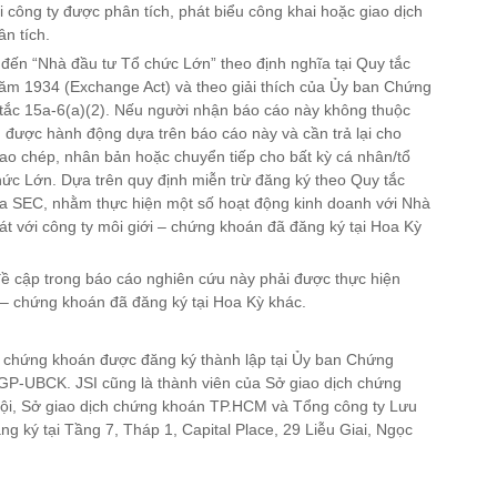
ới công ty được phân tích, phát biểu công khai hoặc giao dịch
n tích.
đến “Nhà đầu tư Tổ chức Lớn” theo định nghĩa tại Quy tắc
ăm 1934 (Exchange Act) và theo giải thích của Ủy ban Chứng
tắc 15a-6(a)(2). Nếu người nhận báo cáo này không thuộc
 được hành động dựa trên báo cáo này và cần trả lại cho
o chép, nhân bản hoặc chuyển tiếp cho bất kỳ cá nhân/tổ
ức Lớn. Dựa trên quy định miễn trừ đăng ký theo Quy tắc
ủa SEC, nhằm thực hiện một số hoạt động kinh doanh với Nhà
át với công ty môi giới – chứng khoán đã đăng ký tại Hoa Kỳ
ề cập trong báo cáo nghiên cứu này phải được thực hiện
 – chứng khoán đã đăng ký tại Hoa Kỳ khác.
 chứng khoán được đăng ký thành lập tại Ủy ban Chứng
GP-UBCK. JSI cũng là thành viên của Sở giao dịch chứng
ội, Sở giao dịch chứng khoán TP.HCM và Tổng công ty Lưu
ng ký tại Tầng 7, Tháp 1, Capital Place, 29 Liễu Giai, Ngọc