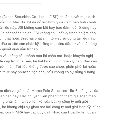
———————————–
(Japan Securities Co., Ltd. – “JSI”) chuẩn bị với mục đích
 đầu tư. Mặc dù JSI đã nỗ lực hợp lý để đảm bảo tính chính
ài liệu này, JSI không cam kết hay bảo đảm, dù rõ ràng hay
của các thông tin đó. JSI không chịu bất kỳ trách nhiệm nào
n thất hoặc thiệt hại phát sinh từ việc sử dụng tài liệu này.
 đầu tư cần cân nhắc kỹ lưỡng mục tiêu đầu tư và khả năng
ỳ quyết định đầu tư nào.
in và không cấu thành một lời chào mời hoặc khuyến nghị
cập trong tài liệu, tại bất kỳ khu vực pháp lý nào. Báo cáo
ời nhận. Tài liệu không được sao chép, phân phối lại hoặc
ình thức hay phương tiện nào, nếu không có sự đồng ý bằng
o dịch vụ giám sát Marco Polo Securities 15a-6, công ty của
báo cáo này. Các chuyên viên phân tích tham gia soạn thảo
g phải là nhân sự liên kết của bất kỳ công ty môi giới –
 họ không chịu sự giám sát bởi công ty môi giới Hoa Kỳ, cũng
hép của FINRA hay các quy định khác của Hoa Kỳ liên quan