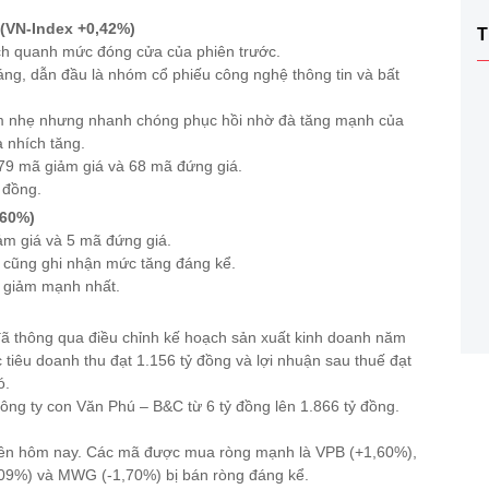
c
 (VN-Index +0,42%)
T
ịch quanh mức đóng cửa của phiên trước.
sáng, dẫn đầu là nhóm cổ phiếu công nghệ thông tin và bất
điểm nhẹ nhưng nhanh chóng phục hồi nhờ đà tăng mạnh của
 nhích tăng.
179 mã giảm giá và 68 mã đứng giá.
 đồng.
,60%)
ảm giá và 5 mã đứng giá.
) cũng ghi nhận mức tăng đáng kể.
 giảm mạnh nhất.
đã thông qua điều chỉnh kế hoạch sản xuất kinh doanh năm
 tiêu doanh thu đạt 1.156 tỷ đồng và lợi nhuận sau thuế đạt
ó.
công ty con Văn Phú – B&C từ 6 tỷ đồng lên 1.866 tỷ đồng.
hiên hôm nay. Các mã được mua ròng mạnh là VPB (+1,60%),
2,09%) và MWG (-1,70%) bị bán ròng đáng kể.