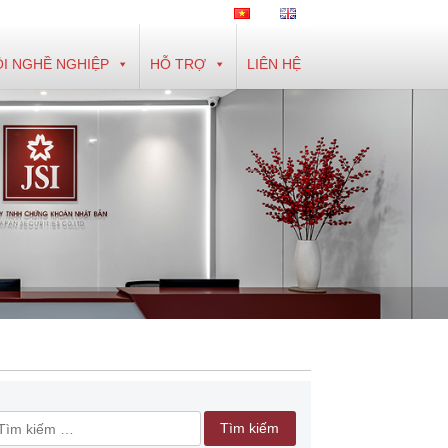
I NGHỀ NGHIỆP
HỖ TRỢ
LIÊN HỆ
ìm
iếm