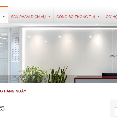
C
SẢN PHẨM DỊCH VỤ
CÔNG BỐ THÔNG TIN
CƠ HỘ
NG HÀNG NGÀY
25
T
k