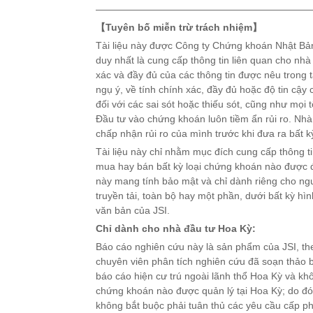
——————————————————————
【Tuyên bố miễn trừ trách nhiệm】
Tài liệu này được Công ty Chứng khoán Nhật Bản 
duy nhất là cung cấp thông tin liên quan cho nhà
xác và đầy đủ của các thông tin được nêu trong t
ngụ ý, về tính chính xác, đầy đủ hoặc độ tin cậy 
đối với các sai sót hoặc thiếu sót, cũng như mọi tổ
Đầu tư vào chứng khoán luôn tiềm ẩn rủi ro. Nhà
chấp nhận rủi ro của mình trước khi đưa ra bất k
Tài liệu này chỉ nhằm mục đích cung cấp thông t
mua hay bán bất kỳ loại chứng khoán nào được đề 
này mang tính bảo mật và chỉ dành riêng cho ngư
truyền tải, toàn bộ hay một phần, dưới bất kỳ h
văn bản của JSI.
Chỉ dành cho nhà đầu tư Hoa Kỳ:
Báo cáo nghiên cứu này là sản phẩm của JSI, the
chuyên viên phân tích nghiên cứu đã soạn thảo 
báo cáo hiện cư trú ngoài lãnh thổ Hoa Kỳ và khôn
chứng khoán nào được quản lý tại Hoa Kỳ; do đó,
không bắt buộc phải tuân thủ các yêu cầu cấp p