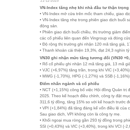
21-11-2025
VN-Index tăng nhẹ khi nhà đầu tư thận trọng
• VN-Index mở cửa trên mốc tham chiếu, giao d
• VN-Index tăng nhẹ trong phiên giao dịch buổi 
động sản.
• Phiên giao dịch buổi chiều, thị trường giảm 
các cổ phiếu liên quan đến Vingroup và đóng cửa
• Độ rộng thị trường ghi nhận 120 mã tăng giá, 
• Thanh khoản cải thiện 19,3%, đạt 24,3 nghìn tỷ
VN30 ghi nhận mức tăng tương đối (VN30 +0
• Rổ cổ phiếu ghi nhận 12 mã tăng giá, 13 mã gi
• VJC (+6,97%) tăng trần, trong khi VIC (+3,40%
• MWG (-1,70%), HPG (-1,27%) và SSB (-1,16%)
Điểm nhấn ngành và cổ phiếu
• NCT (+1,15%) công bố việc Hội đồng Quản trị 
2025. Theo kế hoạch điều chỉnh, công ty đặt mục
311,6 tỷ đồng, tăng 15% so với kế hoạch trước đ
• VPI (+1,84%) đã tăng đáng kể vốn điều lệ của 
Sau giao dịch, VPI không còn là công ty mẹ.
• Khối ngoại mua ròng gần 293 tỷ đồng trong p
SSI (+0,43%) và VIC (+3,40%), trong khi VCI (-