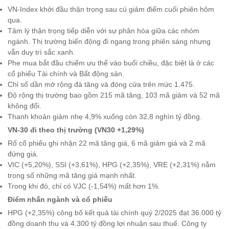
VN-Index khởi đầu thận trọng sau cú giảm điểm cuối phiên hôm
qua.
Tâm lý thận trọng tiếp diễn với sự phân hóa giữa các nhóm
ngành. Thị trường biến động đi ngang trong phiên sáng nhưng
vẫn duy trì sắc xanh.
Phe mua bắt đầu chiếm ưu thế vào buổi chiều, đặc biệt là ở các
cổ phiếu Tài chính và Bất động sản.
Chỉ số dần mở rộng đà tăng và đóng cửa trên mức 1.475.
Độ rộng thị trường bao gồm 215 mã tăng, 103 mã giảm và 52 mã
không đổi.
Thanh khoản giảm nhẹ 4,9% xuống còn 32,8 nghìn tỷ đồng.
VN-30 đi theo thị trường (VN30 +1,29%)
Rổ cổ phiếu ghi nhận 22 mã tăng giá, 6 mã giảm giá và 2 mã
đứng giá.
VIC (+5,20%), SSI (+3,61%), HPG (+2,35%), VRE (+2,31%) nằm
trong số những mã tăng giá mạnh nhất.
Trong khi đó, chỉ có VJC (-1,54%) mất hơn 1%.
Điểm nhấn ngành và cổ phiếu
HPG (+2,35%) công bố kết quả tài chính quý 2/2025 đạt 36.000 tỷ
đồng doanh thu và 4.300 tỷ đồng lợi nhuận sau thuế. Công ty