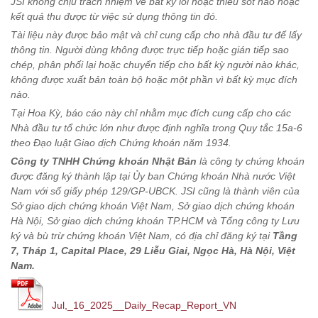
JSI không chịu trách nhiệm về bất kỳ lỗi hoặc thiếu sót nào hoặc
kết quả thu được từ việc sử dụng thông tin đó.
Tài liệu này được bảo mật và chỉ cung cấp cho nhà đầu tư để lấy
thông tin. Người dùng không được trực tiếp hoặc gián tiếp sao
chép, phân phối lại hoặc chuyển tiếp cho bất kỳ người nào khác,
không được xuất bản toàn bộ hoặc một phần vì bất kỳ mục đích
nào.
Tại Hoa Kỳ, báo cáo này chỉ nhằm mục đích cung cấp cho các
Nhà đầu tư tổ chức lớn như được định nghĩa trong Quy tắc 15a-6
theo Đạo luật Giao dịch Chứng khoán năm 1934.
Công ty TNHH Chứng khoán Nhật Bản
là công ty chứng khoán
được đăng ký thành lập tại Ủy ban Chứng khoán Nhà nước Việt
Nam với số giấy phép 129/GP-UBCK. JSI cũng là thành viên của
Sở giao dịch chứng khoán Việt Nam, Sở giao dịch chứng khoán
Hà Nội, Sở giao dịch chứng khoán TP.HCM và Tổng công ty Lưu
ký và bù trừ chứng khoán Việt Nam, có địa chỉ đăng ký tại
Tầng
7, Tháp 1, Capital Place, 29 Liễu Giai, Ngọc Hà, Hà Nội, Việt
Nam.
Jul,_16_2025__Daily_Recap_Report_VN