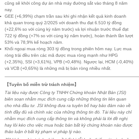
cũng sẽ khởi công dự án nhà máy đường sắt vào tháng 8 năm
nay.
GEE (+6,99%) chạm trần sau khi ghi nhận kết quả kinh doanh
khả quan trong quý 2/2025 với doanh thu đạt 6.510 tỷ đồng
(+22,6% so với cùng kỳ năm trước) và lợi nhuận trước thuế đạt
722 tỷ đồng (+7% so với cùng kỳ năm trước), hoàn thành lần lượt
53% và 78,9% kế hoạch năm.
Khối ngoại mua ròng 303 tỷ đồng trong phiên hôm nay. Lực mua
ròng trải đều trên các mã được mua ròng mạnh như HPG
(+2,35%), SSI (+3,61%), VPB (+0,48%). Ngược lại, HCM (-0,40%)
và VCB (+0,65%) là những mã bị bán ròng nhiều nhất.
———————————————————————————————
【
Tuyên bố miễn trừ trách nhiệm
】
Tài liệu này được Công ty TNHH Chứng khoán Nhật Bản (JSI)
biên soạn nhằm mục đích cung cấp những thông tin liên quan
cho nhà đầu tư. JSI không đưa ra tuyên bố hay bảo đảm nào về
tính đầy đủ và chính xác của những thông tin đó. Tài liệu này chỉ
nhằm mục đích cung cấp thông tin và không phải là lời đề nghị
hay lôi kéo cho việc mua hoặc bán bất kỳ chứng khoán nào được
thảo luận ở bất kỳ phạm vi pháp lý nào.