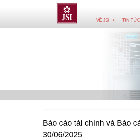
Skip
to
content
VỀ JSI
TIN TỨ
Báo cáo tài chính và Báo cáo
30/06/2025