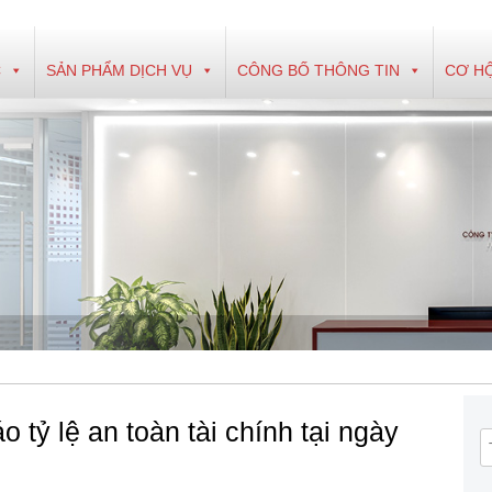
C
SẢN PHẨM DỊCH VỤ
CÔNG BỐ THÔNG TIN
CƠ HỘ
 tỷ lệ an toàn tài chính tại ngày
T
k
c