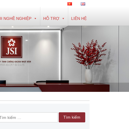
I NGHỀ NGHIỆP
HỖ TRỢ
LIÊN HỆ
ìm
iếm
ho: